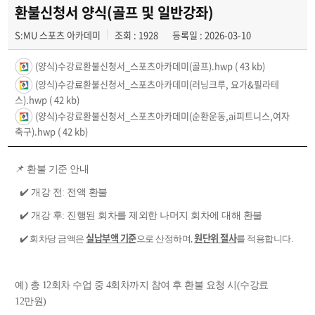
환불신청서 양식(골프 및 일반강좌)
S:MU 스포츠 아카데미
조회 : 1928
등록일 : 2026-03-10
(양식)수강료환불신청서_스포츠아카데미(골프).hwp
( 43 kb)
(양식)수강료환불신청서_스포츠아카데미(러닝크루, 요가&필라테
스).hwp
( 42 kb)
(양식)수강료환불신청서_스포츠아카데미(순환운동,ai피트니스,여자
축구).hwp
( 42 kb)
📌 환불 기준 안내
✔️ 개강 전: 전액 환불
✔️ 개강 후: 진행된 회차를 제외한 나머지 회차에 대해 환불
실납부액 기준
원단위 절사
✔️ 회차당 금액은
으로 산정하며,
를 적용합니다.
예) 총 12회차 수업 중 4회차까지 참여 후 환불 요청 시(수강료
12만원)