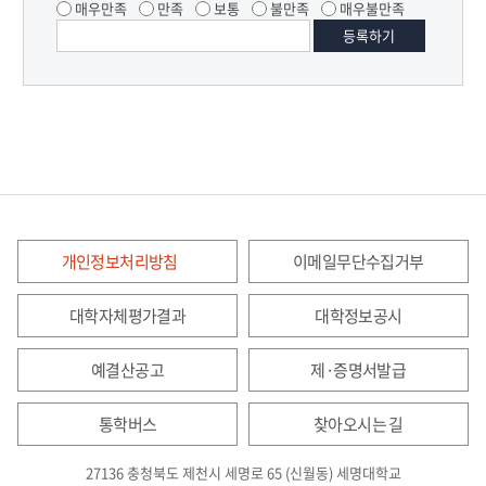
매우만족
만족
보통
불만족
매우불만족
개인정보처리방침
이메일무단수집거부
대학자체평가결과
대학정보공시
예결산공고
제·증명서발급
통학버스
찾아오시는 길
27136 충청북도 제천시 세명로 65 (신월동) 세명대학교