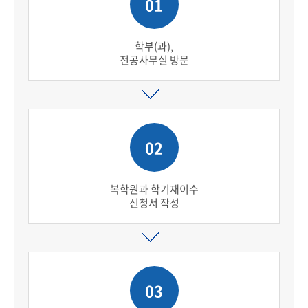
01
학부(과),
전공사무실 방문
02
복학원과 학기재이수
신청서 작성
03