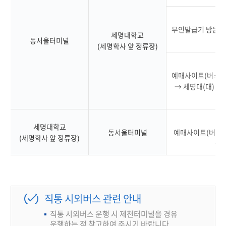
무인발급기 방문 →
세명대학교
동서울터미널
승
(세명학사 앞 정류장)
예매사이트(버스타고
→ 세명대(대) 선
→
세명대학교
동서울터미널
예매사이트(버스타고
(세명학사 앞 정류장)
→ 
직통 시외버스 관련 안내
직통 시외버스 운행 시 제천터미널을 경유
운행하는 점 참고하여 주시기 바랍니다.