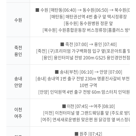
■ 수원 [매탄동(06:40) → 동수원(06:50) → 북수원(07:0
[매탄동] 매탄권선역 4번 출구 앞 택시정류장
수원
[동수원] 동수원병원 정문 앞
[북수원] 수원종합운동장 버스정류장(홈플러스 방면)
■ 죽전 [07:00] → 용인 [07:40]
죽전
[죽전] (구)프리미엄 가구백화점 입구 옆(포은아트홀 맞은
용인
[용인] 용인터미널 전방 200m GS25 용인경안천점 앞
■ 송내(부천) [06:10] → 안양 [07:00]
송내
[송내] 송내역 1번 출구 전방 230m 명륜진사갈비 부천송
안양
10번 구역
[안양] 인덕원역 4번 출구 전방 60m 맘스터치 인덕원점 
■ 이천 [07:45] → 여주 [08:10]
이천
[이천] 이천터미널 옆 그랜드웨딩홀 앞 (주도로 방면)
여주
[여주] 연세새로운병원 맞은편 원 닭강정 옆 버스정류
■ 원주 [07:42]