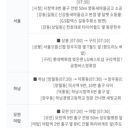
[07:30]
[시청] 시청역 8번 출구 전방 50m 명동새마을금고 소공지
[강동(길동)] 신강동새마을금고 본점 옆 달펫 소동물샵 
서울
(GS칼텍스 길동주류소 방면)
[강동(상일동)] 천호대로 타이어월드 옆 동문한우 앞
■ 상봉 [07:00] → 구리 [07:10]
[상봉] 서울으뜸신협 망우지점 옆 T월드 앞 (팡도리노 베
앞)
[구리] 롯데백화점 맞은편 LG베스트샵 구리역점 앞
공항버스정류장
■ 하남 [망월동(07:20) → 덕풍동(07:30) → 창우동(07:3
[망월동] 미사역 9번, 10번 출구 사이
하남
[덕풍동] 하남시청역 6번 출구 앞
[창우동] 하남경영고등학교 정문 건너편 새빛교회 앞
■ 모란 [07:20] → 야탑 [07:30]
모란
[모란] 모란역 9번 출구 전방 50m 성모윌병원 앞
야탑
[야탑] 야탑역 2번 출구 옆 BYC 건물 파리바게트 앞(주도로 