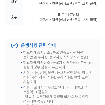
원주
원주시내 일원 [상세노선 : 우측 '보기' 클릭]
■ 충주 [07:48]
충주
충주시내 일원 [상세노선 : 우측 '보기' 클릭]
운행사항 관련 안내
하교차량 승차장소 : 본교 민송도서관 뒤편
문화관 앞 주차장 (등교차량 하차장소와 동일)
하교차량 하차장소 : 등교차량 승차장소 부근 (단,
잠실의 경우 잠실역 부근 하차)
시청, 강동, 상봉, 모란 : 등교차량만 운행, 하교 시
잠실(시청, 강동, 상봉), 구리(상봉), 야탑(모란)
차량 이용
잠실 하교차량 경유장소 안내 : 세명대학교 →
복정역 → 잠실역
- 탑승 전 승무원에게 복정역 하차 의사를 알린
경우에만 경유합니다.