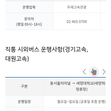
운행업체
두레고속관광
문의처
02-465-0700
(평일 09시~18시)
직통 시외버스 운행사항(경기고속,
대원고속)
동서울터미널 → 세명대학교(세명학사 
구분
정류장)
운행일정
월요일~일요일 (공휴일 포함 운행)