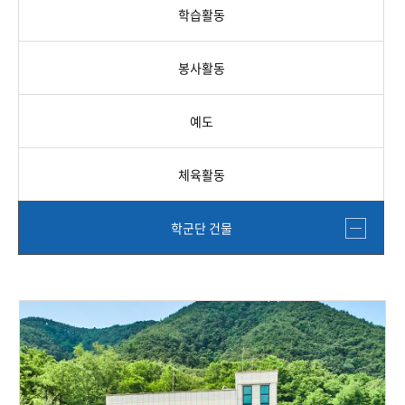
학습활동
봉사활동
예도
체육활동
학군단 건물