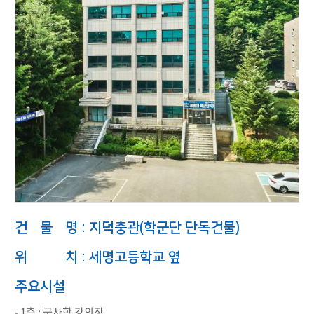
건 물 명 : 지덕충관(학군단 단독건물)
위 치 : 세명고등학교 옆
주요시설
- 1층 : 군사학 강의장