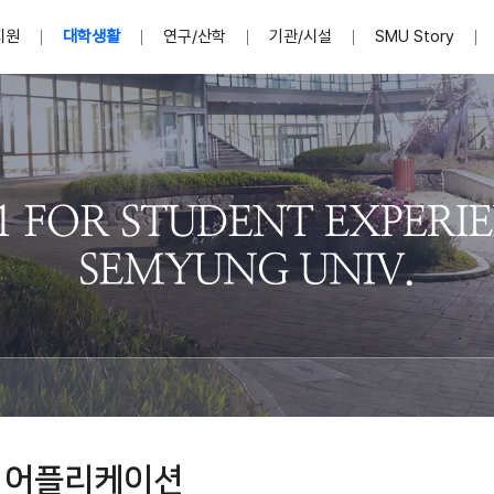
지원
대학생활
연구/산학
기관/시설
SMU Story
안내영상
단
표
MU
설립자발자취
입학홈페이지
인문예술대학
산학협력단 소개
이사장인사말
입학정보통합시스템(합격조회
연구지원
사회과학대학
지식재산권
법인소개
미디어콘텐츠창작학과
경찰학과
자매회사 및
외국어학부
행정학과
임원현황
지원
처
일반ㆍ경영행정복지대학원
학생상담/심리
교내학술연구비 지원
교육혁신·학생성공본부
일반공지
장학 및 학사안내
권익보호
국제학술지 논문게재 
대학혁신사업단
저널리즘대학원
사회봉사지원
입찰공고
아트앤산업디자인학과
법학과
이사회(개최
센터 및 조직소
실내디자인학과
부동산지적학과
학교법인 임
국제학술회의 참가경비 지원
교원(강사,겸임교원포함)채용정보
학술대회 참가
행사안내
규정집
시각·영상디자인학과
소방방재학과
onal
아
교직과정안내
교무연구처
기획실
학생처
연계전공
사무처
주요업무
패션디자인학과
경영학과
실
교직교육 목적 및 교육목표
연계전공안내
인사말
역대총장
봉사단운영
세명대학교 연구윤리
산학협력단
생명윤리위원회
공연예술학과
회계세무금융학과
이수안내
e-Book디자인ㆍ
제8,9대 총장 이용걸
영화웹툰애니메이션학과
글로벌물류학과
포츠 아카데
원처
취·창업지원처 소개
학생종합경력시스템
교직과목 해설
정밀의료인공지능
제6,7대 총장 김유성
미디어문화학부
호텔경영학과
업단
U
대학축제
학생자치기구
학생커뮤니티
신청서 다운로드
화장품생명융합학
학술정보원
학생활동
캠퍼스풍경
평생교육원
편집방송국
제5대 총장 김광림
관광경영학과
총학생회
천연물소재융합학
제4대 총장 염재선
항공서비스학과
eLap 다이
공자학원
총대의원회
제약바이오융합학
제3대 총장 권영우
광고홍보학과
MU
세명소식지
홍보동영상
홍보포스터
커뮤니티 연합회
AI천연물개발
초대학장 제1,2대 총장 김엽
사회복지학과
소
 어플리케이션
AI천연물콘텐츠
dLap 또
인문사회과학연구소
한의학연구소
상담심리학과