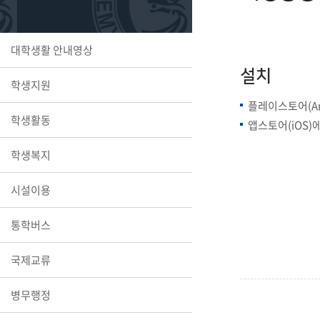
또꼬마김
학생복지
민송백일
세명교육
대학원
대학생활 안내영상
시설이용
해카톤 경
대학소개
설치
학생지원
평생교육
플레이스토어(An
학생활동
앱스토어(iOS)
학생복지
산학협력 
시설이용
통학버스
통학버스
국제교류
병무행정
국제교류
세명2030+
부속병원