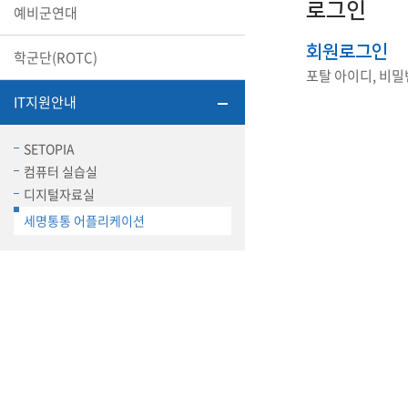
로그인
예비군연대
장학안내
회원로그인
학군단(ROTC)
기타 교내
캠퍼스안
포탈 아이디, 비
학칙규정
IT지원안내
병무행정
제ㆍ증명
SETOPIA
컴퓨터 실습실
발전기금
예비군연
디지털자료실
학사자료
세명통통 어플리케이션
학군단(RO
Career G
(전공·진로
로그램)