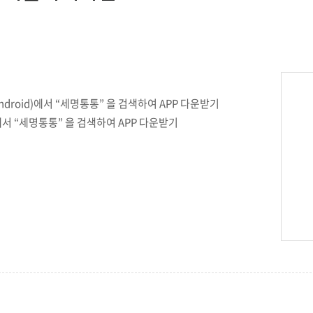
첨단바이오융합학
밥
인문사회과학연구소 소개
한의학연구소 소개
장
온라인접수시스템
건학이념
세명인재상
인재상과 5대핵
AI융합전공
연구소 조직
연구소 조직
스마트이차전지시
학술·연구활동 실적
학술·연구활동 실적
일반ㆍ경영행정복지대학원
저널리즘대학원
센서반도체융합전
논문집
논문집 검색
진대회
학생생활관
온라인접수시스템
보건진료소
체육시설
Why SMU
세명대 History
대학연혁
공지사항 및 자료실
원
2020년대
연구소소개
droid)에서 “세명통통” 을 검색하여 APP 다운받기
2010년대
연구소 조직
에서 “세명통통” 을 검색하여 APP 다운받기
2000년대
학술·연구활동 실적
1990년대
논문집 검색
국내대학 학점교류
전과ㆍ복수(부)전공
1980년대
전과
예결산공고(감사보고)
적립금운용현황
산하기관
복수(부)전공
산학협력단
세명창업보육센터
지역협
예산공고
결산공고
도심관광활성화센터
화장품·건강기능식품 임
대학평의원회
기금운용심의회
제천시어린이·사회복지급식관리지원센터
대학평의원회
기금운용심의회
제천시농촌협약지원센터
제천시농촌활력플
통학증(월 정기권) 이용 안내
통학버스 편도(월
대학평의원회 회의록
기금운용심의회 회의록
제천시탄소중립지원센터
학적부사항정정
교육과정
CHARM인
국내외 교류현황
해외프로그램
기본방향
비전 및 전략설정과정
발전계