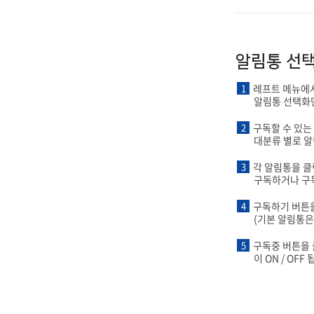
알림통 선
1
레프트 메뉴에
알림통 선택화
2
구독할 수 있는
대분류 별로 알
3
각 알림통을 
구독하거나 구독
4
구독하기 버튼
(기본 알림통은
5
구독중 버튼을 
이 ON / OFF