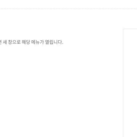
학군단 건물
내
SETOPIA
컴퓨터 실습실
디지털자료실
 새 창으로 해당 메뉴가 열립니다.