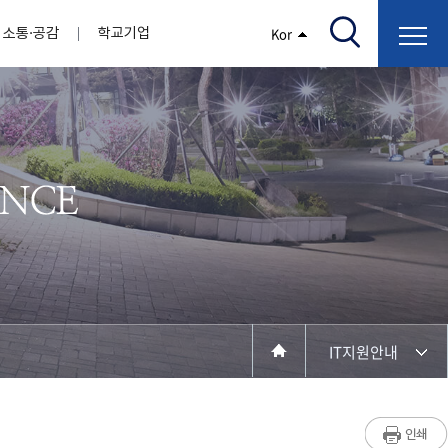
소통·공감
학교기업
Kor
/고지서출력/납부조회)
AI융합대학
부속기관
정보광장(자료실)
보건바이오대학
 기관
AI컴퓨터학부
간호학과
스마트IT학부
작업치료학과
지원
센터
대학일자리플러스센터
정보보호
학술저서발간 지원
장애학생지원센터
채용공고
인권센터
학습역량강화
, 회의록)
전기공학과
임상병리학과
개
소개
원과 친족관계에 있는 교직원 현황
전자공학과
바이오제약산업학부
경비 지원
부설연구소 학술회의 개최 경비 지원
취업진로상담
지원서비스
건축학과
바이오코스메틱학과
학생증발급
입학관리본부
수강신청
국제교류처
취ㆍ창업지원처
장애학생도우미
건설환경공학과
뷰티케어학과
수강신청
찾아오시는길
동물실험윤리위원회
환경에너지학과
바이오식품영양학부
제작학
동일과목전공인정
전기전자공학과
동물보건학과
세빈샵(온라인학생창업몰)
융합학
재수강
재난안전학과
생활체육학과
학생사회봉사
학생위원회
수강포기
학생생활관
보건진료소
예비군연대
보건안전공학과
반려동물산업학과
IT지원안내
계절학기
한의과대학
교양대학
연계전공
수강신청 장바구니 제도
자율전공학부
성인학습자학과
세명소개
라디오CM
출석/시험
라이프복지상담학과
저널리즘연구소
시험
건강생활학과
입학/취업