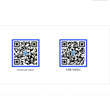
과
저널리즘연구소 소개
수업시간/결석계
심역량
구성원소개
전자출결
대학/대학원
스템공학
연구 및 자료실
강의건물 약자표시
공
출판물
성적
특별학점
학사지원
편의시설
교목/교화/교가
세명대 UI
대학현황
성적열람 및 정정,성적인정
편의점
상징물
심볼마크
교직원현황
대학생활
유급
학생식당
교가
로고타입
학생현황
학사경고
학생휴게실
전용색상
시설현황
연구/산학
학년/학기 재이수
서점
시그니처
요람집
마이크로디그리
학·석사연계과정
우편취급국
세명 캐릭터
기관/시설
마이크로디그리 안내
복사실
업무추진비 집행내역
등록금심의위원회
학적변동(휴학·복학·제적·재입학)
졸업(수료)
웰니스센터
력센터
기술사업화센터
중소기업산학협력센터
SMU Story
등록금심의위원회
휴학
졸업
65번가
등록금심의위원회 회의록
상시험센터(SMCTC)
ANCHOR사업단
복학
졸업연기
소통·공감
단양군어린이급식관리지원센터
자퇴
조기졸업
러스사업추진단
단양군농촌활성화지원센터
제적
졸업논문
, 금) 이용 안내
학교기업
재입학
학년별 수료학점
증제
홈페이지가이드
획 체계
교육 체계도
특성화 체계도