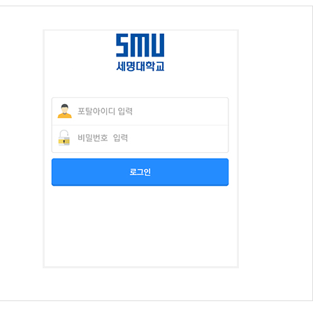
교육체계
더
국가장학금·학자금대출
국외여행/유학
병무관련사이트
련안내
훈련연기/보류안내
훈련장 안내
지원안내
공지사항
전공 관련
진로 컨설팅 우수사례
지원/선발절차
모집일정
전공·진로 안내영상
선발방법
선발요소/배점
지원자격
세부선발방법