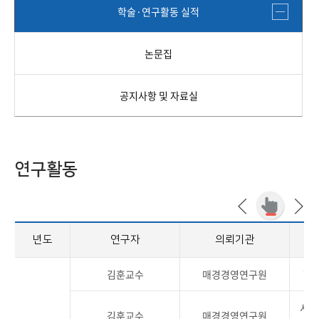
학술·연구활동 실적
논문집
공지사항 및 자료실
연구활동
년도
연구자
의뢰기관
김훈교수
매경경영연구원
한
시장
김훈교수
매경경영연구원