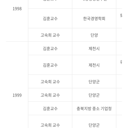
1998
토종
김훈교수
한국경영학회
고숙희 교수
단양
김훈교수
제천시
유통
김훈교수
제천시
고숙희 교수
단양군
1999
고숙희 교수
단양군
김훈교수
충북지방 중소 기업청
고숙희 교수
단양군