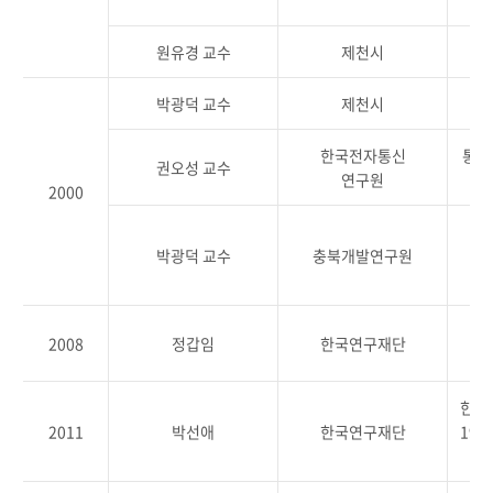
원유경 교수
제천시
박광덕 교수
제천시
한국전자통신
통신
권오성 교수
연구원
2000
제
박광덕 교수
충북개발연구원
(지
치
2008
정갑임
한국연구재단
한국
2011
박선애
한국연구재단
192