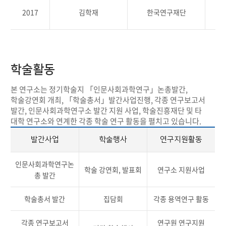
정
2017
김학재
한국연구재단
학술활동
본 연구소는 정기학술지 「인문사회과학연구」논총발간,
학술강연회 개최, 「학술총서」발간사업진행, 각종 연구보고서
발간, 인문사회과학연구소 발간 지원 사업, 학술진흥재단 및 타
대학 연구소와 연계한 각종 학술 연구 활동을 펼치고 있습니다.
발간사업
학술행사
연구지원활동
인문사회과학연구논
학술 강연회, 발표회
연구소 지원사업
총 발간
학술총서 발간
집담회
각종 용역연구 활동
각종 연구보고서
연구원 연구지원