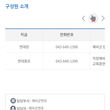
구성원 소개
직급
전화번호
연대장
043-649-1398
예비군 업무
직장예비군 
연대참모
043-649-1399
교육훈련, 
담당부서 :
예비군연대
담당자 :
예비군연대