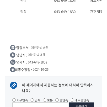
팀장
043-649-1805
의료지원 업
팀장
043-649-1830
간호 업무 
담당부서 :
제천한방병원
담당자 :
제천한방병원
연락처 :
043-649-1858
최종수정일 :
2024-10-26
이 페이지에서 제공하는 정보에 대하여 만족하시
나요?
매우만족
만족
보통
불만족
매우불만족