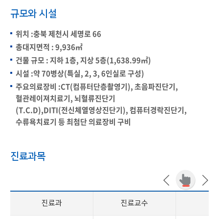
규모와 시설
위치 :충북 제천시 세명로 66
총대지면적 : 9,936㎡
건물 규모 : 지하 1층, 지상 5층(1,638.99㎡)
시설 :약 70병상(특실, 2, 3, 6인실로 구성)
주요의료장비 :CT(컴퓨터단층촬영기), 초음파진단기,
혈관레이져치료기, 뇌혈류진단기
(T.C.D),DITI(전신체열영상진단기), 컴퓨터경락진단기,
수류욕치료기 등 최첨단 의료장비 구비
진료과목
진료과
진료교수