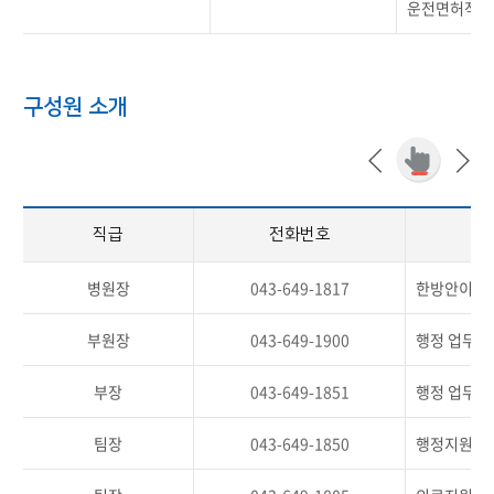
운전면허적성
구성원 소개
직급
전화번호
병원장
043-649-1817
한방안이비
부원장
043-649-1900
행정 업무 
부장
043-649-1851
행정 업무 
팀장
043-649-1850
행정지원업