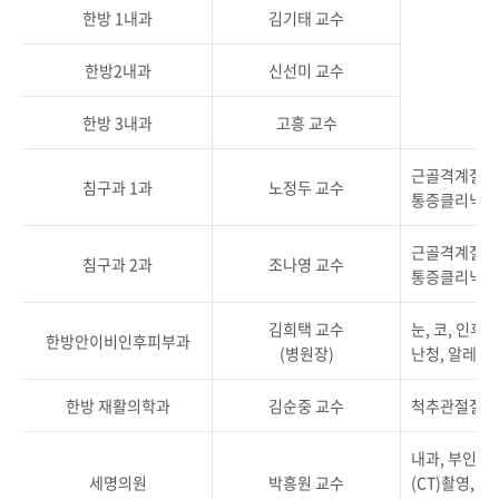
한방 1내과
김기태 교수
중
한방2내과
신선미 교수
중
한방 3내과
고흥 교수
근골격계질환,
침구과 1과
노정두 교수
통증클리닉,
근골격계질환,
침구과 2과
조나영 교수
통증클리닉,
김희택 교수
눈, 코, 인후
한방안이비인후피부과
(병원장)
난청, 알레르
한방 재활의학과
김순중 교수
척추관절질환,
내과, 부인과
세명의원
박흥원 교수
(CT)촬영,