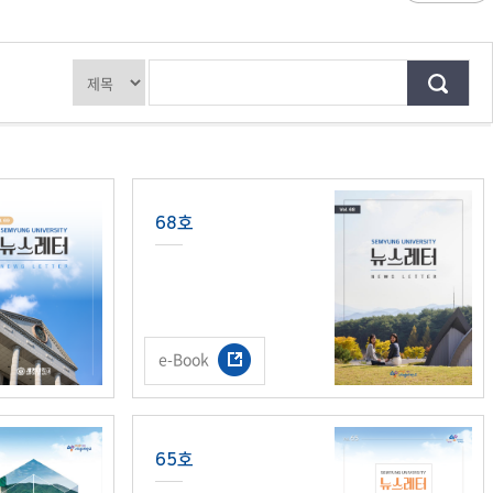
과
저널리즘연구소 소개
수업시간/결석계
심역량
구성원소개
전자출결
대학/대학원
스템공학
연구 및 자료실
강의건물 약자표시
공
출판물
성적
특별학점
학사지원
편의시설
교목/교화/교가
세명대 UI
대학현황
성적열람 및 정정,성적인정
편의점
상징물
심볼마크
교직원현황
대학생활
유급
학생식당
교가
로고타입
학생현황
학사경고
학생휴게실
전용색상
시설현황
연구/산학
학년/학기 재이수
서점
시그니처
요람집
68호
마이크로디그리
학·석사연계과정
우편취급국
세명 캐릭터
기관/시설
마이크로디그리 안내
복사실
업무추진비 집행내역
등록금심의위원회
학적변동(휴학·복학·제적·재입학)
졸업(수료)
웰니스센터
력센터
기술사업화센터
중소기업산학협력센터
SMU Story
등록금심의위원회
휴학
졸업
65번가
등록금심의위원회 회의록
상시험센터(SMCTC)
ANCHOR사업단
복학
졸업연기
소통·공감
e-Book
단양군어린이급식관리지원센터
자퇴
조기졸업
러스사업추진단
단양군농촌활성화지원센터
제적
졸업논문
, 금) 이용 안내
학교기업
재입학
학년별 수료학점
증제
홈페이지가이드
65호
획 체계
교육 체계도
특성화 체계도