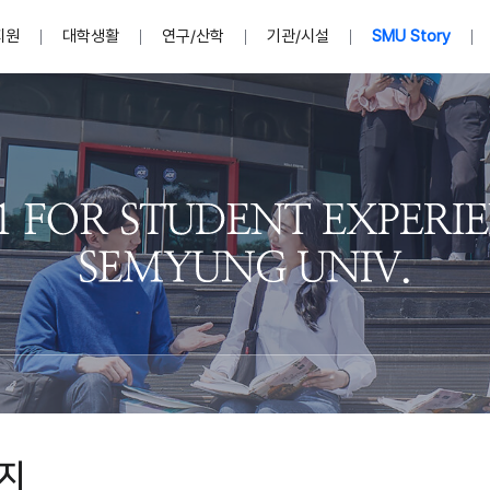
지원
대학생활
연구/산학
기관/시설
SMU Story
안내영상
단
표
MU
설립자발자취
입학홈페이지
인문예술대학
산학협력단 소개
이사장인사말
입학정보통합시스템(합격조회
연구지원
사회과학대학
지식재산권
법인소개
미디어콘텐츠창작학과
경찰학과
자매회사 및
외국어학부
행정학과
임원현황
지원
처
일반ㆍ경영행정복지대학원
학생상담/심리
교내학술연구비 지원
교육혁신·학생성공본부
일반공지
장학 및 학사안내
권익보호
국제학술지 논문게재 
대학혁신사업단
저널리즘대학원
사회봉사지원
입찰공고
아트앤산업디자인학과
법학과
이사회(개최
센터 및 조직소
실내디자인학과
부동산지적학과
학교법인 임
국제학술회의 참가경비 지원
교원(강사,겸임교원포함)채용정보
학술대회 참가
행사안내
규정집
시각·영상디자인학과
소방방재학과
onal
아
교직과정안내
교무연구처
기획실
학생처
연계전공
사무처
주요업무
패션디자인학과
경영학과
실
교직교육 목적 및 교육목표
연계전공안내
인사말
역대총장
봉사단운영
세명대학교 연구윤리
산학협력단
생명윤리위원회
공연예술학과
회계세무금융학과
이수안내
e-Book디자인ㆍ
제8,9대 총장 이용걸
영화웹툰애니메이션학과
글로벌물류학과
포츠 아카데
원처
취·창업지원처 소개
학생종합경력시스템
교직과목 해설
정밀의료인공지능
제6,7대 총장 김유성
미디어문화학부
호텔경영학과
업단
U
대학축제
학생자치기구
학생커뮤니티
신청서 다운로드
화장품생명융합학
학술정보원
학생활동
캠퍼스풍경
평생교육원
편집방송국
제5대 총장 김광림
관광경영학과
총학생회
천연물소재융합학
제4대 총장 염재선
항공서비스학과
eLap 다이
공자학원
총대의원회
제약바이오융합학
제3대 총장 권영우
광고홍보학과
MU
세명소식지
홍보동영상
홍보포스터
커뮤니티 연합회
AI천연물개발
초대학장 제1,2대 총장 김엽
사회복지학과
소
지
AI천연물콘텐츠
dLap 또
인문사회과학연구소
한의학연구소
상담심리학과