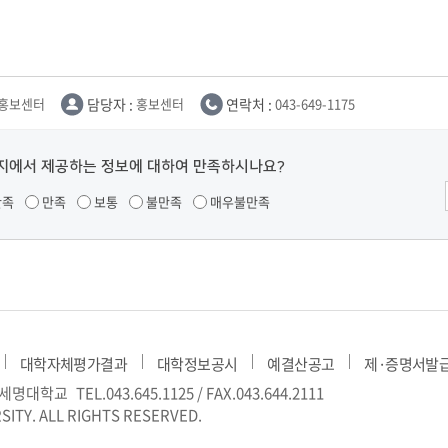
학군단 건물
내
SETOPIA
컴퓨터 실습실
디지털자료실
홍보센터
담당자 :
홍보센터
연락처 :
043-649-1175
지에서 제공하는 정보에 대하여 만족하시나요?
만족
만족
보통
불만족
매우불만족
대학자체평가결과
대학정보공시
예결산공고
제·증명서발
) 세명대학교
TEL.043.645.1125 / FAX.043.644.2111
SITY. ALL RIGHTS RESERVED.