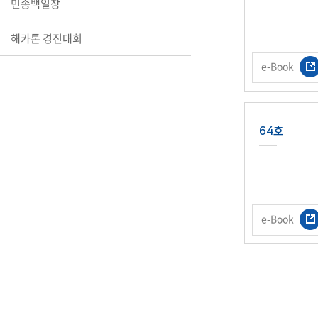
민송백일장
장학안내
해카톤 경진대회
기타 교내
캠퍼스안
학칙규정
e-Book
병무행정
제ㆍ증명
64호
발전기금
예비군연
학사자료
학군단(RO
Career G
e-Book
(전공·진로
로그램)