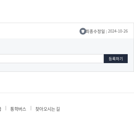
세명통통 어플리케이션
최종수정일 :
2024-10-26
급
통학버스
찾아오시는 길