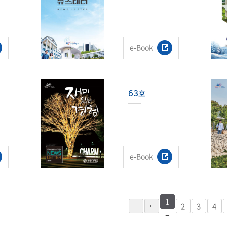
부속제천한방병원
부속충주한방병원
교환학생
교양교육 체계도
전공 체계도
비교과 
해외어학연수
장학제도
장학금신청ㆍ지급
장학캘린
국외인턴십
기관
교수노동조합
내
자기설계 해외배낭연수
e-Book
캠퍼스투어
오시는길
통학버스 안내
통학버스 운행안내
통학버스 출발장소
대학생 병무행정(군입영)
전역 후 복학
서발급
63호
대
예비군연대소개
전입신청안내
교육훈
실
TC)
ROTC란
학군단소개
uidance
e-Book
전과/복수(부)·학생설계
학생설계전공 사례
ROTC제도란?
지휘관 소개
 안내 프
Q&A
제도의 특징
업무담당자 소개
임관식
학습활동
소대장 생활
봉사활동
1
2
3
4
후보생 및 임관 후 혜택
예도
교내교육 및 입영훈련
체육활동