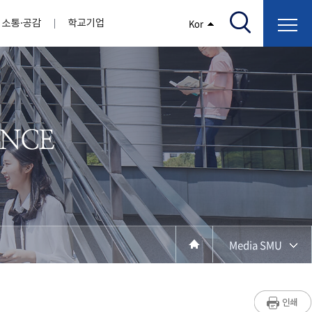
소통·공감
학교기업
Kor
/고지서출력/납부조회)
AI융합대학
부속기관
정보광장(자료실)
보건바이오대학
 기관
AI컴퓨터학부
간호학과
스마트IT학부
작업치료학과
지원
센터
대학일자리플러스센터
정보보호
학술저서발간 지원
장애학생지원센터
채용공고
인권센터
학습역량강화
, 회의록)
전기공학과
임상병리학과
개
소개
원과 친족관계에 있는 교직원 현황
전자공학과
바이오제약산업학부
경비 지원
부설연구소 학술회의 개최 경비 지원
취업진로상담
지원서비스
건축학과
바이오코스메틱학과
학생증발급
입학관리본부
수강신청
국제교류처
취ㆍ창업지원처
장애학생도우미
건설환경공학과
뷰티케어학과
수강신청
찾아오시는길
동물실험윤리위원회
환경에너지학과
바이오식품영양학부
제작학
동일과목전공인정
전기전자공학과
동물보건학과
세빈샵(온라인학생창업몰)
융합학
재수강
재난안전학과
생활체육학과
학생사회봉사
학생위원회
수강포기
학생생활관
보건진료소
예비군연대
보건안전공학과
반려동물산업학과
Media SMU
계절학기
한의과대학
교양대학
연계전공
수강신청 장바구니 제도
자율전공학부
성인학습자학과
세명소개
라디오CM
출석/시험
라이프복지상담학과
저널리즘연구소
시험
건강생활학과
입학/취업