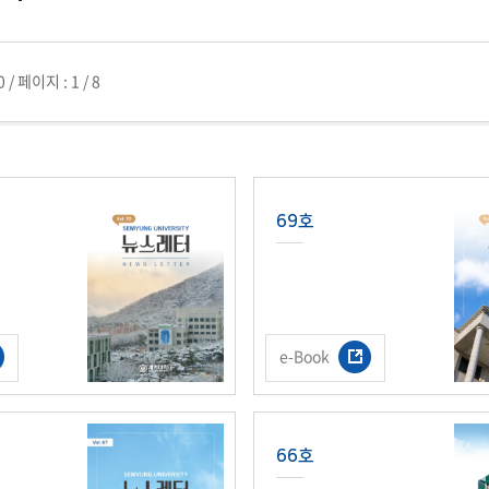
첨단바이오융합학
밥
인문사회과학연구소 소개
한의학연구소 소개
장
온라인접수시스템
건학이념
세명인재상
인재상과 5대핵
AI융합전공
연구소 조직
연구소 조직
스마트이차전지시
학술·연구활동 실적
학술·연구활동 실적
일반ㆍ경영행정복지대학원
저널리즘대학원
0
/
페이지 :
1 / 8
센서반도체융합전
논문집
논문집 검색
진대회
학생생활관
온라인접수시스템
보건진료소
체육시설
Why SMU
세명대 History
대학연혁
공지사항 및 자료실
원
2020년대
연구소소개
2010년대
연구소 조직
2000년대
학술·연구활동 실적
1990년대
69호
논문집 검색
국내대학 학점교류
전과ㆍ복수(부)전공
1980년대
전과
예결산공고(감사보고)
적립금운용현황
산하기관
복수(부)전공
산학협력단
세명창업보육센터
지역협
예산공고
결산공고
도심관광활성화센터
화장품·건강기능식품 임
e-Book
대학평의원회
기금운용심의회
제천시어린이·사회복지급식관리지원센터
대학평의원회
기금운용심의회
제천시농촌협약지원센터
제천시농촌활력플
통학증(월 정기권) 이용 안내
통학버스 편도(월
대학평의원회 회의록
기금운용심의회 회의록
제천시탄소중립지원센터
학적부사항정정
교육과정
CHARM인
66호
국내외 교류현황
해외프로그램
기본방향
비전 및 전략설정과정
발전계