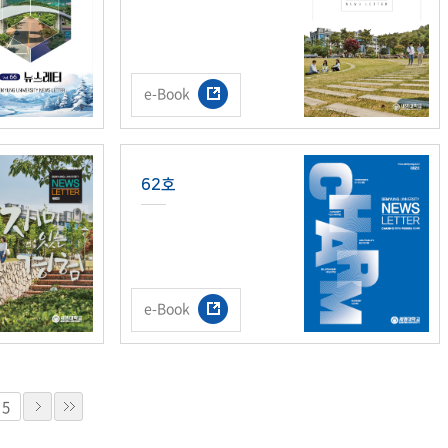
교육체계
더
국가장학금·학자금대출
e-Book
국외여행/유학
병무관련사이트
62호
련안내
훈련연기/보류안내
훈련장 안내
지원안내
공지사항
e-Book
전공 관련
진로 컨설팅 우수사례
지원/선발절차
모집일정
전공·진로 안내영상
선발방법
선발요소/배점
5
지원자격
세부선발방법