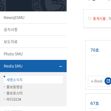
또꼬마김
학생복지
민송백일
세명교육
대학원
News@SMU
총게시물 :
7
시설이용
해카톤 경
대학소개
공지사항
평생교육
보도자료
70호
Photo SMU
산학협력 
Media SMU
세명소식지
e-Book
통학버스
홍보동영상
홍보포스터
라디오CM
국제교류
67호
세명2030+
부속병원