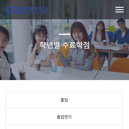
학년별 수료학점
졸업
졸업연기